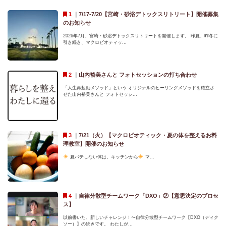
｜
7/17-7/20【宮崎・砂浴デトックスリトリート】開催募集
のお知らせ
2026年7月、宮崎・砂浴デトックスリトリートを開催します。 昨夏、昨冬に
引き続き、マクロビオティッ...
｜
山内裕美さんと フォトセッションの打ち合わせ
「人生再起動メソッド」という オリジナルのヒーリングメソッドを確立さ
せた山内裕美さんと フォトセッシ...
｜
7/21（火）【マクロビオティック・夏の体を整えるお料
理教室】開催のお知らせ
夏バテしない体は、キッチンから
マ...
｜
自律分散型チームワーク「DXO」②【意思決定のプロセ
ス】
以前書いた、新しいチャレンジ！〜自律分散型チームワーク【DXO（ディク
ソー）】の続きです。 わたしが...