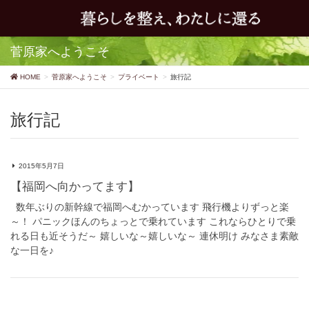
菅原家へようこそ
HOME
菅原家へようこそ
プライベート
旅行記
旅行記
2015年5月7日
【福岡へ向かってます】
数年ぶりの新幹線で福岡へむかっています 飛行機よりずっと楽
～！ パニックほんのちょっとで乗れています これならひとりで乗
れる日も近そうだ～ 嬉しいな～嬉しいな～ 連休明け みなさま素敵
な一日を♪