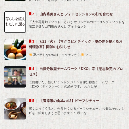
｜
山内裕美さんと フォトセッションの打ち合わせ
「人生再起動メソッド」という オリジナルのヒーリングメソッドを
確立させた山内裕美さんと フォトセッシ...
｜
7/21（火）【マクロビオティック・夏の体を整えるお
料理教室】開催のお知らせ
夏バテしない体は、キッチンから
マ...
｜
自律分散型チームワーク「DXO」②【意思決定のプロ
セス】
以前書いた、新しいチャレンジ！〜自律分散型チームワーク
【DXO（ディクソー）】の続きです。 わたしが...
｜
【菅原家の食卓vol.2】ビーフシチュー
寒くなってくると、作りたくなるビーフシチュー。 今日はそのレシ
ピをご紹介しようと思います＾＾ 秋にな...