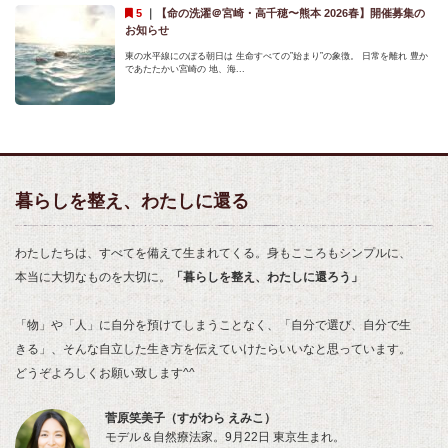
｜
【命の洗濯＠宮崎・高千穂〜熊本 2026春】開催募集の
お知らせ
東の水平線にのぼる朝日は 生命すべての”始まり”の象徴。 日常を離れ 豊か
であたたかい宮崎の 地、海...
暮らしを整え、わたしに還る
わたしたちは、すべてを備えて生まれてくる。身もこころもシンプルに、
本当に大切なものを大切に。
「暮らしを整え、わたしに還ろう」
「物」や「人」に自分を預けてしまうことなく、「自分で選び、自分で生
きる」、そんな自立した生き方を伝えていけたらいいなと思っています。
どうぞよろしくお願い致します^^
菅原笑美子（すがわら えみこ）
モデル＆自然療法家。9月22日 東京生まれ。