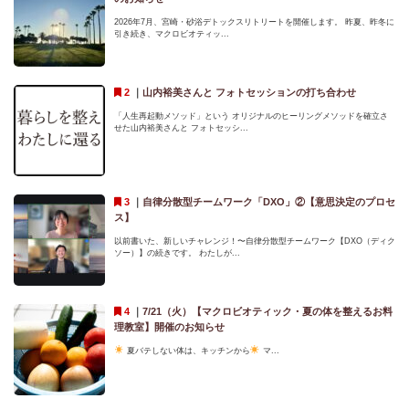
2026年7月、宮崎・砂浴デトックスリトリートを開催します。 昨夏、昨冬に
引き続き、マクロビオティッ...
｜
山内裕美さんと フォトセッションの打ち合わせ
「人生再起動メソッド」という オリジナルのヒーリングメソッドを確立さ
せた山内裕美さんと フォトセッシ...
｜
自律分散型チームワーク「DXO」②【意思決定のプロセ
ス】
以前書いた、新しいチャレンジ！〜自律分散型チームワーク【DXO（ディク
ソー）】の続きです。 わたしが...
｜
7/21（火）【マクロビオティック・夏の体を整えるお料
理教室】開催のお知らせ
夏バテしない体は、キッチンから
マ...