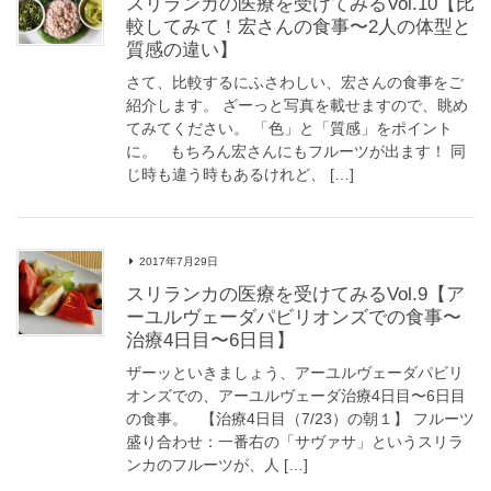
スリランカの医療を受けてみるVol.10【比
較してみて！宏さんの食事〜2人の体型と
質感の違い】
さて、比較するにふさわしい、宏さんの食事をご
紹介します。 ざーっと写真を載せますので、眺め
てみてください。 「色」と「質感」をポイント
に。 もちろん宏さんにもフルーツが出ます！ 同
じ時も違う時もあるけれど、 […]
2017年7月29日
スリランカの医療を受けてみるVol.9【ア
ーユルヴェーダパビリオンズでの食事〜
治療4日目〜6日目】
ザーッといきましょう、アーユルヴェーダパビリ
オンズでの、アーユルヴェーダ治療4日目〜6日目
の食事。 【治療4日目（7/23）の朝１】 フルーツ
盛り合わせ：一番右の「サヴァサ」というスリラ
ンカのフルーツが、人 […]