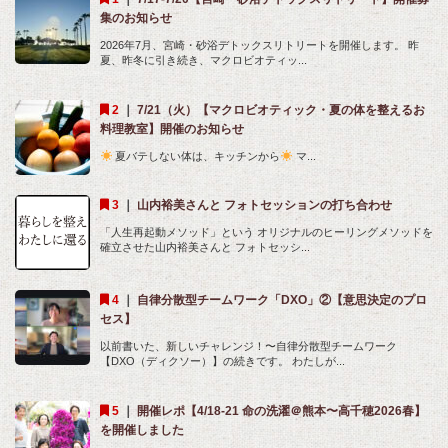
集のお知らせ
2026年7月、宮崎・砂浴デトックスリトリートを開催します。 昨
夏、昨冬に引き続き、マクロビオティッ...
｜
7/21（火）【マクロビオティック・夏の体を整えるお
料理教室】開催のお知らせ
夏バテしない体は、キッチンから
マ...
｜
山内裕美さんと フォトセッションの打ち合わせ
「人生再起動メソッド」という オリジナルのヒーリングメソッドを
確立させた山内裕美さんと フォトセッシ...
｜
自律分散型チームワーク「DXO」②【意思決定のプロ
セス】
以前書いた、新しいチャレンジ！〜自律分散型チームワーク
【DXO（ディクソー）】の続きです。 わたしが...
｜
開催レポ【4/18-21 命の洗濯＠熊本〜高千穂2026春】
を開催しました