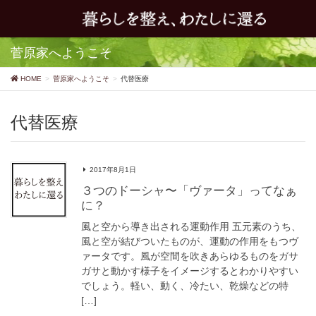
菅原家へようこそ
HOME
菅原家へようこそ
代替医療
代替医療
2017年8月1日
３つのドーシャ〜「ヴァータ」ってなぁ
に？
風と空から導き出される運動作用 五元素のうち、
風と空が結びついたものが、運動の作用をもつヴ
ァータです。風が空間を吹きあらゆるものをガサ
ガサと動かす様子をイメージするとわかりやすい
でしょう。軽い、動く、冷たい、乾燥などの特
[…]