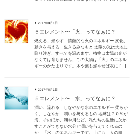
2017年8月1日
５エレメント〜「火」ってなぁに？
燃える、燃やす 情熱的な火のエネルギー 変化、
動きを与える 生きるみなもと 太陽の光は大地に
降り注ぎ、すべてを温めます。植物は太陽の光が
なくては育ちません。この太陽は「火」のエネル
ギーのかたまりです。木や葉も燃やせば灰に […]
2017年8月1日
５エレメント〜「水」ってなぁに？
潤い、流れる しなやかな水のエネルギー 柔らか
く、しなやか 潤いを与えるもの 地球は７０％が
海。そのほか、湖や川など、私たちの生活に欠か
すことができない水分と潤いを与えてくれるの
が、「水」のエネルギーです。土にも、人の肌