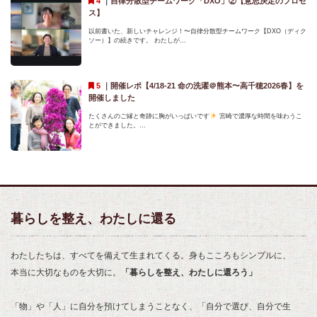
｜
自律分散型チームワーク「DXO」②【意思決定のプロセ
ス】
以前書いた、新しいチャレンジ！〜自律分散型チームワーク【DXO（ディク
ソー）】の続きです。 わたしが...
｜
開催レポ【4/18-21 命の洗濯＠熊本〜高千穂2026春】を
開催しました
たくさんのご縁と奇跡に胸がいっぱいです
宮崎で濃厚な時間を味わうこ
とができました。...
暮らしを整え、わたしに還る
わたしたちは、すべてを備えて生まれてくる。身もこころもシンプルに、
本当に大切なものを大切に。
「暮らしを整え、わたしに還ろう」
「物」や「人」に自分を預けてしまうことなく、「自分で選び、自分で生