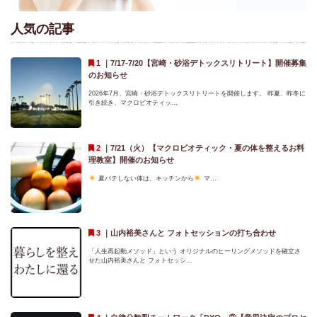
人気の記事
｜
7/17-7/20【宮崎・砂浴デトックスリトリート】開催募集
のお知らせ
2026年7月、宮崎・砂浴デトックスリトリートを開催します。 昨夏、昨冬に
引き続き、マクロビオティッ...
｜
7/21（火）【マクロビオティック・夏の体を整えるお料
理教室】開催のお知らせ
夏バテしない体は、キッチンから
マ...
｜
山内裕美さんと フォトセッションの打ち合わせ
「人生再起動メソッド」という オリジナルのヒーリングメソッドを確立さ
せた山内裕美さんと フォトセッシ...