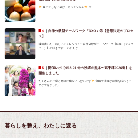
夏バテしない体は、キッチンから
マ...
｜
自律分散型チームワーク「DXO」②【意思決定のプロセ
ス】
以前書いた、新しいチャレンジ！〜自律分散型チームワーク【DXO（ディク
ソー）】の続きです。 わたしが...
｜
開催レポ【4/18-21 命の洗濯＠熊本〜高千穂2026春】を
開催しました
たくさんのご縁と奇跡に胸がいっぱいです
宮崎で濃厚な時間を味わうこ
とができました。...
暮らしを整え、わたしに還る