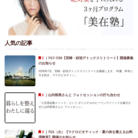
人気の記事
｜
7/17-7/20【宮崎・砂浴デトックスリトリート】開催募集
のお知らせ
2026年7月、宮崎・砂浴デトックスリトリートを開催します。 昨夏、昨冬に
引き続き、マクロビオティッ...
｜
山内裕美さんと フォトセッションの打ち合わせ
「人生再起動メソッド」という オリジナルのヒーリングメソッドを確立さ
せた山内裕美さんと フォトセッシ...
｜
7/21（火）【マクロビオティック・夏の体を整えるお料
理教室】開催のお知らせ