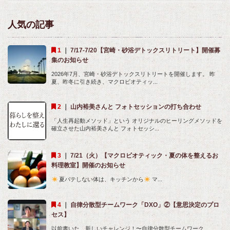
人気の記事
｜
7/17-7/20【宮崎・砂浴デトックスリトリート】開催募
集のお知らせ
2026年7月、宮崎・砂浴デトックスリトリートを開催します。 昨
夏、昨冬に引き続き、マクロビオティッ...
｜
山内裕美さんと フォトセッションの打ち合わせ
「人生再起動メソッド」という オリジナルのヒーリングメソッドを
確立させた山内裕美さんと フォトセッシ...
｜
7/21（火）【マクロビオティック・夏の体を整えるお
料理教室】開催のお知らせ
夏バテしない体は、キッチンから
マ...
｜
自律分散型チームワーク「DXO」②【意思決定のプロ
セス】
以前書いた、新しいチャレンジ！〜自律分散型チームワーク