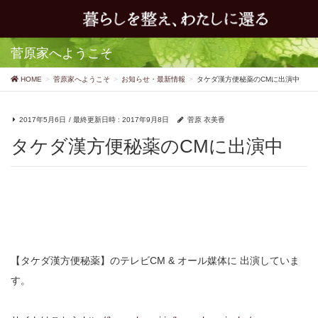
菅原家へようこそ
HOME
菅原家へようこそ
お知らせ・最新情報
タケダ漢方便秘薬のCMに出演中
2017年5月6日
/ 最終更新日時 :
2017年9月8日
菅原 衣美香
タケダ漢方便秘薬のCMに出演中
【タケダ漢方便秘薬】のテレビCM & オール媒体に
出演していま
す。