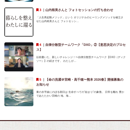
｜
山内裕美さんと フォトセッションの打ち合わせ
「人生再起動メソッド」という オリジナルのヒーリングメソッドを確立さ
せた山内裕美さんと フォトセッシ...
｜
自律分散型チームワーク「DXO」②【意思決定のプロセ
ス】
以前書いた、新しいチャレンジ！〜自律分散型チームワーク【DXO（ディク
ソー）】の続きです。 わたしが...
｜
【命の洗濯＠宮崎・高千穂〜熊本 2026春】開催募集の
お知らせ
東の水平線にのぼる朝日は 生命すべての”始まり”の象徴。 日常を離れ 豊か
であたたかい宮崎の 地、海...