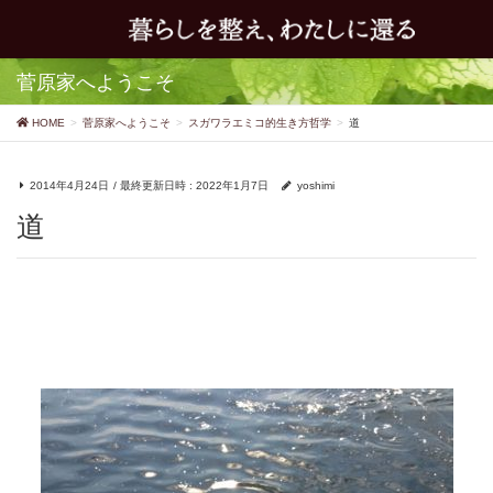
菅原家へようこそ
HOME
菅原家へようこそ
スガワラエミコ的生き方哲学
道
2014年4月24日
/ 最終更新日時 :
2022年1月7日
yoshimi
道