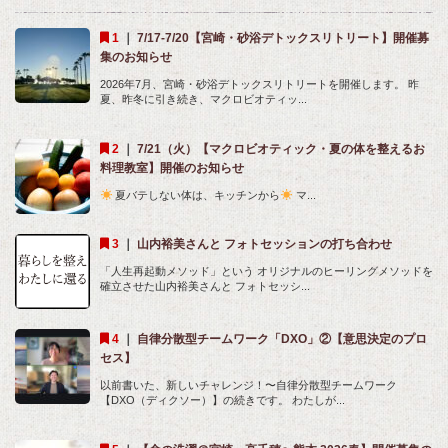
｜
7/17-7/20【宮崎・砂浴デトックスリトリート】開催募
集のお知らせ
2026年7月、宮崎・砂浴デトックスリトリートを開催します。 昨
夏、昨冬に引き続き、マクロビオティッ...
｜
7/21（火）【マクロビオティック・夏の体を整えるお
料理教室】開催のお知らせ
夏バテしない体は、キッチンから
マ...
｜
山内裕美さんと フォトセッションの打ち合わせ
「人生再起動メソッド」という オリジナルのヒーリングメソッドを
確立させた山内裕美さんと フォトセッシ...
｜
自律分散型チームワーク「DXO」②【意思決定のプロ
セス】
以前書いた、新しいチャレンジ！〜自律分散型チームワーク
【DXO（ディクソー）】の続きです。 わたしが...