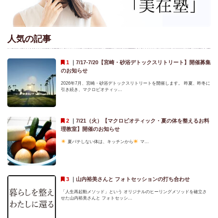
人気の記事
｜
7/17-7/20【宮崎・砂浴デトックスリトリート】開催募集
のお知らせ
2026年7月、宮崎・砂浴デトックスリトリートを開催します。 昨夏、昨冬に
引き続き、マクロビオティッ...
｜
7/21（火）【マクロビオティック・夏の体を整えるお料
理教室】開催のお知らせ
夏バテしない体は、キッチンから
マ...
｜
山内裕美さんと フォトセッションの打ち合わせ
「人生再起動メソッド」という オリジナルのヒーリングメソッドを確立さ
せた山内裕美さんと フォトセッシ...