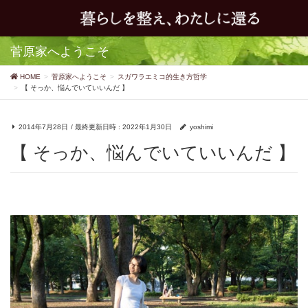
菅原家へようこそ
HOME
菅原家へようこそ
スガワラエミコ的生き方哲学
【 そっか、悩んでいていいんだ 】
2014年7月28日
/ 最終更新日時 :
2022年1月30日
yoshimi
【 そっか、悩んでいていいんだ 】