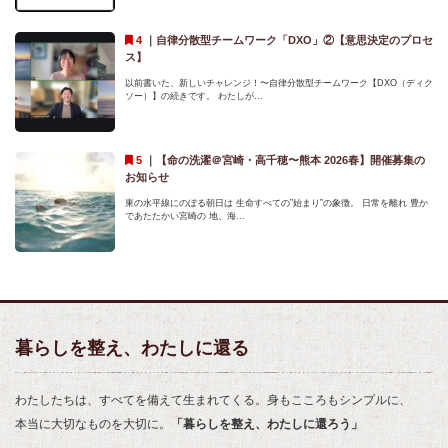
｜
自律分散型チームワーク「DXO」②【意思決定のプロセ
ス】
以前書いた、新しいチャレンジ！〜自律分散型チームワーク【DXO（ディク
ソー）】の続きです。 わたしが...
｜
【命の洗濯＠宮崎・高千穂〜熊本 2026春】開催募集の
お知らせ
東の水平線にのぼる朝日は 生命すべての”始まり”の象徴。 日常を離れ 豊か
であたたかい宮崎の 地、海...
暮らしを整え、わたしに還る
わたしたちは、すべてを備えて生まれてくる。身もこころもシンプルに、
本当に大切なものを大切に。
「暮らしを整え、わたしに還ろう」