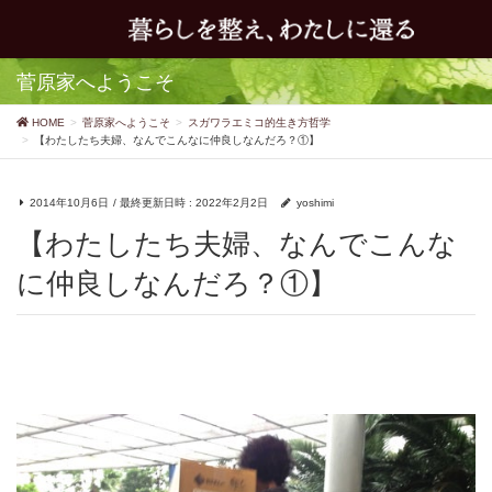
菅原家へようこそ
HOME
菅原家へようこそ
スガワラエミコ的生き方哲学
【わたしたち夫婦、なんでこんなに仲良しなんだろ？①】
2014年10月6日
/ 最終更新日時 :
2022年2月2日
yoshimi
【わたしたち夫婦、なんでこんな
に仲良しなんだろ？①】