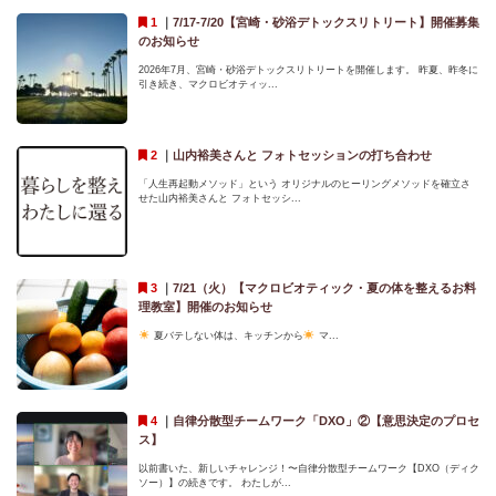
｜
7/17-7/20【宮崎・砂浴デトックスリトリート】開催募集
のお知らせ
2026年7月、宮崎・砂浴デトックスリトリートを開催します。 昨夏、昨冬に
引き続き、マクロビオティッ...
｜
山内裕美さんと フォトセッションの打ち合わせ
「人生再起動メソッド」という オリジナルのヒーリングメソッドを確立さ
せた山内裕美さんと フォトセッシ...
｜
7/21（火）【マクロビオティック・夏の体を整えるお料
理教室】開催のお知らせ
夏バテしない体は、キッチンから
マ...
｜
自律分散型チームワーク「DXO」②【意思決定のプロセ
ス】
以前書いた、新しいチャレンジ！〜自律分散型チームワーク【DXO（ディク
ソー）】の続きです。 わたしが...