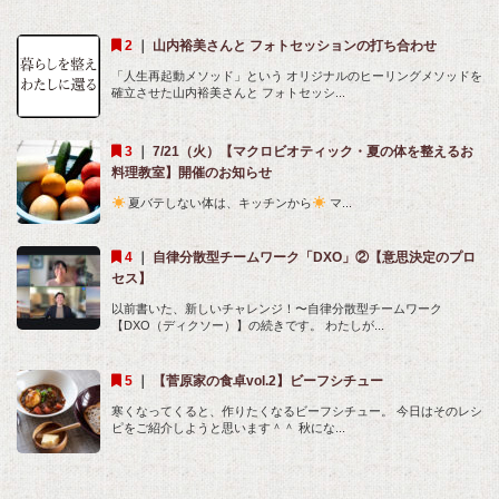
｜
山内裕美さんと フォトセッションの打ち合わせ
「人生再起動メソッド」という オリジナルのヒーリングメソッドを
確立させた山内裕美さんと フォトセッシ...
｜
7/21（火）【マクロビオティック・夏の体を整えるお
料理教室】開催のお知らせ
夏バテしない体は、キッチンから
マ...
｜
自律分散型チームワーク「DXO」②【意思決定のプロ
セス】
以前書いた、新しいチャレンジ！〜自律分散型チームワーク
【DXO（ディクソー）】の続きです。 わたしが...
｜
【菅原家の食卓vol.2】ビーフシチュー
寒くなってくると、作りたくなるビーフシチュー。 今日はそのレシ
ピをご紹介しようと思います＾＾ 秋にな...