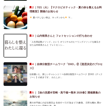
｜
7/21（火）【マクロビオティック・夏の体を整えるお料
理教室】開催のお知らせ
夏バテしない体は、キッチンから
マ...
｜
山内裕美さんと フォトセッションの打ち合わせ
「人生再起動メソッド」という オリジナルのヒーリングメソッドを確立さ
せた山内裕美さんと フォトセッシ...
｜
自律分散型チームワーク「DXO」②【意思決定のプロセ
ス】
以前書いた、新しいチャレンジ！〜自律分散型チームワーク【DXO（ディク
ソー）】の続きです。 わたしが...
｜
【命の洗濯＠宮崎・高千穂〜熊本 2026春】開催募集の
お知らせ
東の水平線にのぼる朝日は 生命すべての”始まり”の象徴。 日常を離れ 豊か
であたたかい宮崎の 地、海...