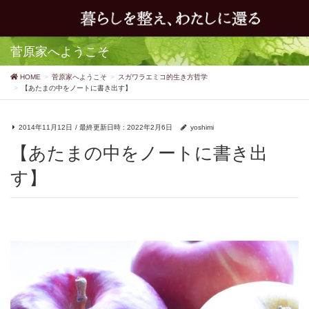
菅原家へようこそ
HOME
菅原家へようこそ
スガワラエミコ的生き方哲学
【あたまの中をノートに書き出す】
2014年11月12日
/ 最終更新日時 :
2022年2月6日
yoshimi
【あたまの中をノートに書き出
す】