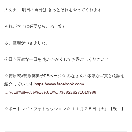
大丈夫！
明日の自分は
きっとそれをやってくれます、
それが本当に必要なら、ね（笑）
さ、整理がつきました。
今日も素敵な一日を
あたたかくしてお過ごしください^^
☆菅原宏×菅原笑美子FBページ☆
みなさんの素敵な写真と物語を
紹介しています
https://www.facebook.com/
…/%E8%8F%85%E5%8E%…/358228271019988
☆ポートレイトフォトセッション☆
１１月２５日（火）【残１】