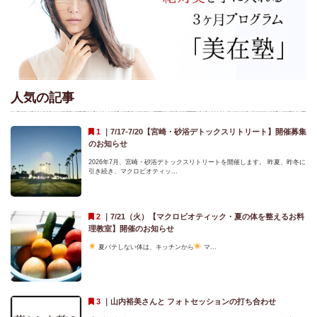
人気の記事
｜
7/17-7/20【宮崎・砂浴デトックスリトリート】開催募集
のお知らせ
2026年7月、宮崎・砂浴デトックスリトリートを開催します。 昨夏、昨冬に
引き続き、マクロビオティッ...
｜
7/21（火）【マクロビオティック・夏の体を整えるお料
理教室】開催のお知らせ
夏バテしない体は、キッチンから
マ...
｜
山内裕美さんと フォトセッションの打ち合わせ