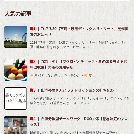
人気の記事
｜
7/17-7/20【宮崎・砂浴デトックスリトリート】開催募
集のお知らせ
2026年7月、宮崎・砂浴デトックスリトリートを開催します。 昨
夏、昨冬に引き続き、マクロビオティッ...
｜
7/21（火）【マクロビオティック・夏の体を整えるお
料理教室】開催のお知らせ
夏バテしない体は、キッチンから
マ...
｜
山内裕美さんと フォトセッションの打ち合わせ
「人生再起動メソッド」という オリジナルのヒーリングメソッドを
確立させた山内裕美さんと フォトセッシ...
｜
自律分散型チームワーク「DXO」②【意思決定のプロ
セス】
以前書いた、新しいチャレンジ！〜自律分散型チームワーク