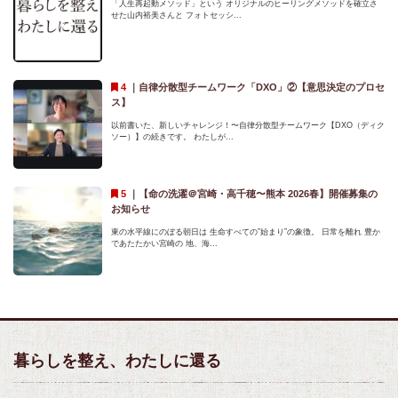
「人生再起動メソッド」という オリジナルのヒーリングメソッドを確立さ
せた山内裕美さんと フォトセッシ...
｜
自律分散型チームワーク「DXO」②【意思決定のプロセ
ス】
以前書いた、新しいチャレンジ！〜自律分散型チームワーク【DXO（ディク
ソー）】の続きです。 わたしが...
｜
【命の洗濯＠宮崎・高千穂〜熊本 2026春】開催募集の
お知らせ
東の水平線にのぼる朝日は 生命すべての”始まり”の象徴。 日常を離れ 豊か
であたたかい宮崎の 地、海...
暮らしを整え、わたしに還る