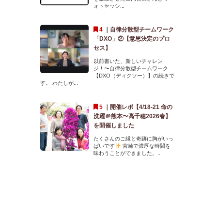
ォトセッシ...
｜
自律分散型チームワーク
「DXO」②【意思決定のプロ
セス】
以前書いた、新しいチャレン
ジ！〜自律分散型チームワーク
【DXO（ディクソー）】の続きで
す。 わたしが...
｜
開催レポ【4/18-21 命の
洗濯＠熊本〜高千穂2026春】
を開催しました
たくさんのご縁と奇跡に胸がいっ
ぱいです
宮崎で濃厚な時間を
味わうことができました。...