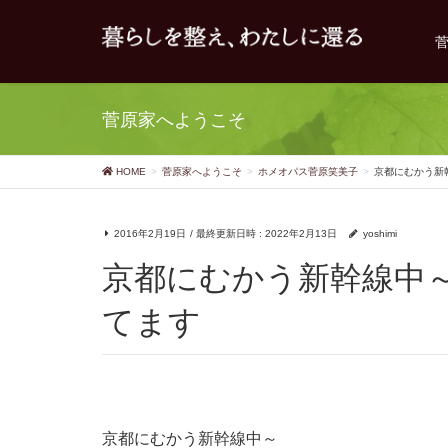
菅原家へようこそ
HOME
菅原家へようこそ
ホメオパス菅原笑美子
京都にむかう新幹
2016年2月19日
/ 最終更新日時 :
2022年2月13日
yoshimi
京都にむかう新幹線中～Mag-p.というレメディが効い
てます
京都にむかう新幹線中～