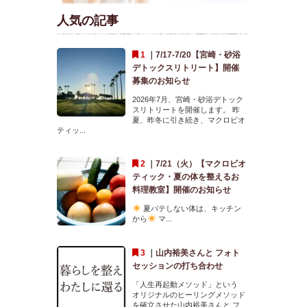
人気の記事
｜
7/17-7/20【宮崎・砂浴
デトックスリトリート】開催
募集のお知らせ
2026年7月、宮崎・砂浴デトック
スリトリートを開催します。 昨
夏、昨冬に引き続き、マクロビオ
ティッ...
｜
7/21（火）【マクロビオ
ティック・夏の体を整えるお
料理教室】開催のお知らせ
夏バテしない体は、キッチン
から
マ...
｜
山内裕美さんと フォト
セッションの打ち合わせ
「人生再起動メソッド」という
オリジナルのヒーリングメソッド
を確立させた山内裕美さんと フ