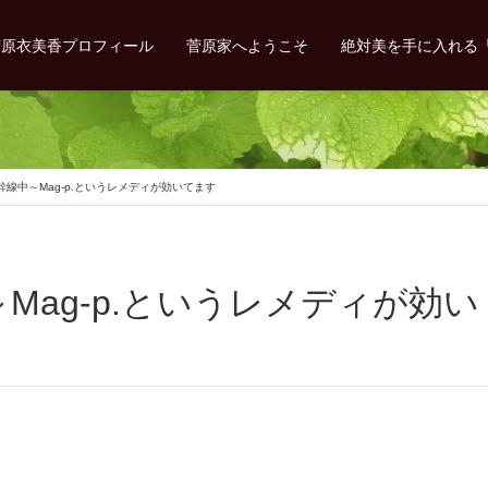
菅原衣美香プロフィール
菅原家へようこそ
絶対美を手に入れる
線中～Mag-p.というレメディが効いてます