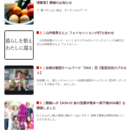
理教室】開催のお知らせ
夏バテしない体は、キッチンから
マ...
｜
山内裕美さんと フォトセッションの打ち合わせ
「人生再起動メソッド」という オリジナルのヒーリングメソッドを確立さ
せた山内裕美さんと フォトセッシ...
｜
自律分散型チームワーク「DXO」②【意思決定のプロセ
ス】
以前書いた、新しいチャレンジ！〜自律分散型チームワーク【DXO（ディク
ソー）】の続きです。 わたしが...
｜
開催レポ【4/18-21 命の洗濯＠熊本〜高千穂2026春】を
開催しました
たくさんのご縁と奇跡に胸がいっぱいです
宮崎で濃厚な時間を味わうこ
とができました。...