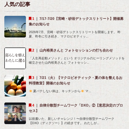
人気の記事
｜
7/17-7/20【宮崎・砂浴デトックスリトリート】開催募
集のお知らせ
2026年7月、宮崎・砂浴デトックスリトリートを開催します。 昨
夏、昨冬に引き続き、マクロビオティッ...
｜
山内裕美さんと フォトセッションの打ち合わせ
「人生再起動メソッド」という オリジナルのヒーリングメソッドを
確立させた山内裕美さんと フォトセッシ...
｜
7/21（火）【マクロビオティック・夏の体を整えるお
料理教室】開催のお知らせ
夏バテしない体は、キッチンから
マ...
｜
自律分散型チームワーク「DXO」②【意思決定のプロ
セス】
以前書いた、新しいチャレンジ！〜自律分散型チームワーク
【DXO（ディクソー）】の続きです。 わたしが...