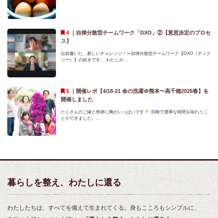
｜
自律分散型チームワーク「DXO」②【意思決定のプロセ
ス】
以前書いた、新しいチャレンジ！〜自律分散型チームワーク【DXO（ディク
ソー）】の続きです。 わたしが...
｜
開催レポ【4/18-21 命の洗濯＠熊本〜高千穂2026春】を
開催しました
たくさんのご縁と奇跡に胸がいっぱいです
宮崎で濃厚な時間を味わうこ
とができました。...
暮らしを整え、わたしに還る
わたしたちは、すべてを備えて生まれてくる。身もこころもシンプルに、