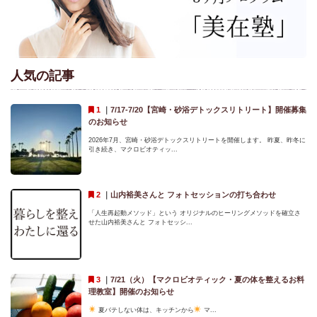
人気の記事
｜
7/17-7/20【宮崎・砂浴デトックスリトリート】開催募集
のお知らせ
2026年7月、宮崎・砂浴デトックスリトリートを開催します。 昨夏、昨冬に
引き続き、マクロビオティッ...
｜
山内裕美さんと フォトセッションの打ち合わせ
「人生再起動メソッド」という オリジナルのヒーリングメソッドを確立さ
せた山内裕美さんと フォトセッシ...
｜
7/21（火）【マクロビオティック・夏の体を整えるお料
理教室】開催のお知らせ
夏バテしない体は、キッチンから
マ...