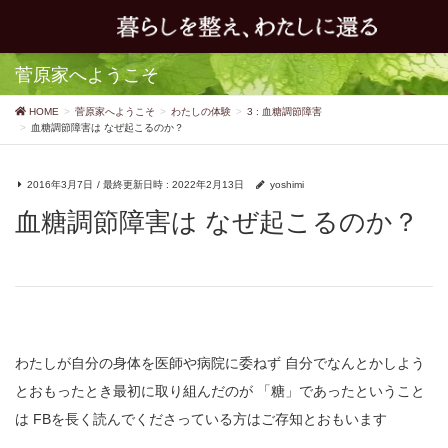
菅原家へようこそ
HOME
菅原家へようこそ
わたしの体験
3 : 血糖調節障害
血糖調節障害は なぜ起こるのか？
2016年3月7日
/ 最終更新日時 :
2022年2月13日
yoshimi
血糖調節障害は なぜ起こるのか？
わたしが自分の身体を医師や病院に委ねず
自分でなんとかしよう
とおもったとき最初に取り組んだのが
「糖」であったということ
は
FBを長く読んでくださっている方はご存知とおもいます