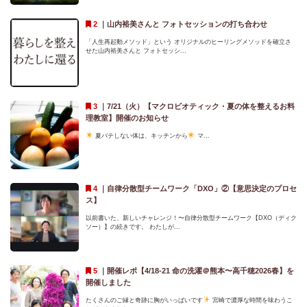
｜
山内裕美さんと フォトセッションの打ち合わせ
「人生再起動メソッド」という オリジナルのヒーリングメソッドを確立さ
せた山内裕美さんと フォトセッシ...
｜
7/21（火）【マクロビオティック・夏の体を整えるお料
理教室】開催のお知らせ
夏バテしない体は、キッチンから
マ...
｜
自律分散型チームワーク「DXO」②【意思決定のプロセ
ス】
以前書いた、新しいチャレンジ！〜自律分散型チームワーク【DXO（ディク
ソー）】の続きです。 わたしが...
｜
開催レポ【4/18-21 命の洗濯＠熊本〜高千穂2026春】を
開催しました
たくさんのご縁と奇跡に胸がいっぱいです
宮崎で濃厚な時間を味わうこ