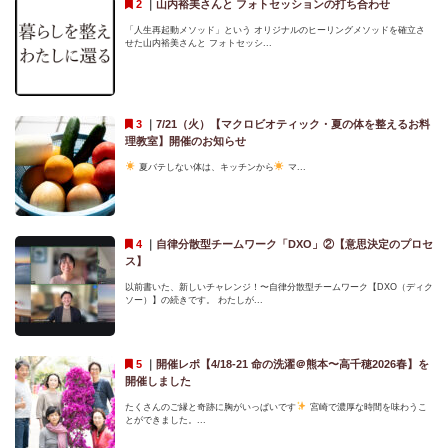
｜
山内裕美さんと フォトセッションの打ち合わせ
「人生再起動メソッド」という オリジナルのヒーリングメソッドを確立さ
せた山内裕美さんと フォトセッシ...
｜
7/21（火）【マクロビオティック・夏の体を整えるお料
理教室】開催のお知らせ
夏バテしない体は、キッチンから
マ...
｜
自律分散型チームワーク「DXO」②【意思決定のプロセ
ス】
以前書いた、新しいチャレンジ！〜自律分散型チームワーク【DXO（ディク
ソー）】の続きです。 わたしが...
｜
開催レポ【4/18-21 命の洗濯＠熊本〜高千穂2026春】を
開催しました
たくさんのご縁と奇跡に胸がいっぱいです
宮崎で濃厚な時間を味わうこ
とができました。...