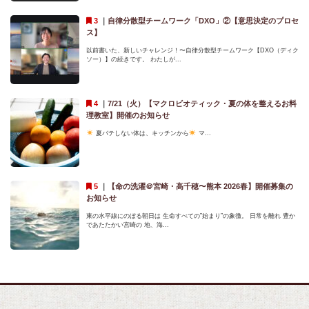
｜
自律分散型チームワーク「DXO」②【意思決定のプロセ
ス】
以前書いた、新しいチャレンジ！〜自律分散型チームワーク【DXO（ディク
ソー）】の続きです。 わたしが...
｜
7/21（火）【マクロビオティック・夏の体を整えるお料
理教室】開催のお知らせ
夏バテしない体は、キッチンから
マ...
｜
【命の洗濯＠宮崎・高千穂〜熊本 2026春】開催募集の
お知らせ
東の水平線にのぼる朝日は 生命すべての”始まり”の象徴。 日常を離れ 豊か
であたたかい宮崎の 地、海...