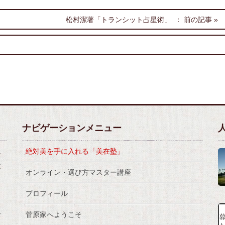
松村潔著「トランシット占星術」
ナビゲーションメニュー
絶対美を手に入れる「美在塾」
ン
に
オンライン・選び方マスター講座
プロフィール
、
菅原家へようこそ
な