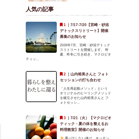
人気の記事
｜
7/17-7/20【宮崎・砂浴
デトックスリトリート】開催
募集のお知らせ
2026年7月、宮崎・砂浴デトック
スリトリートを開催します。 昨
夏、昨冬に引き続き、マクロビオ
ティッ...
｜
山内裕美さんと フォト
セッションの打ち合わせ
「人生再起動メソッド」という
オリジナルのヒーリングメソッド
を確立させた山内裕美さんと フ
ォトセッシ...
｜
7/21（火）【マクロビオ
ティック・夏の体を整えるお
料理教室】開催のお知らせ
夏バテしない体は、キッチン