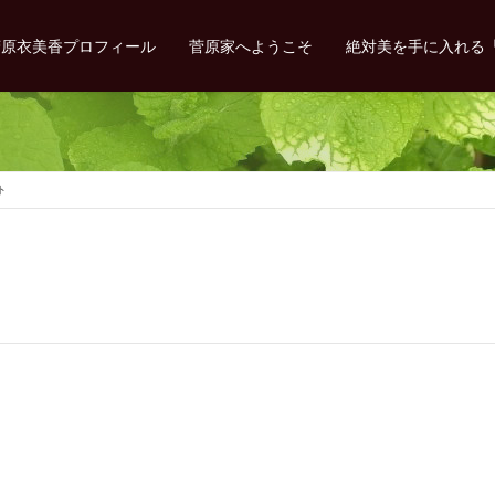
菅原衣美香プロフィール
菅原家へようこそ
絶対美を手に入れる
ト