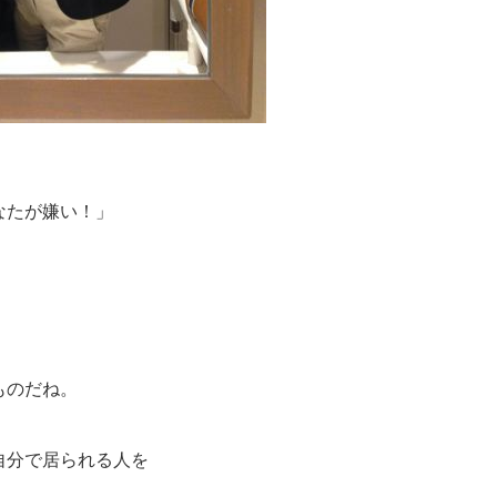
なたが嫌い！」
ものだね。
自分で居られる人を