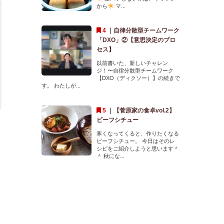
から
マ...
｜
自律分散型チームワーク
「DXO」②【意思決定のプロ
セス】
以前書いた、新しいチャレン
ジ！〜自律分散型チームワーク
【DXO（ディクソー）】の続きで
す。 わたしが...
｜
【菅原家の食卓vol.2】
ビーフシチュー
寒くなってくると、作りたくなる
ビーフシチュー。 今日はそのレ
シピをご紹介しようと思います＾
＾ 秋にな...