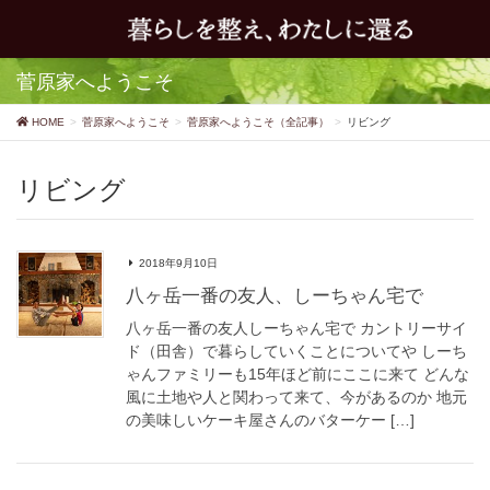
菅原家へようこそ
HOME
菅原家へようこそ
菅原家へようこそ（全記事）
リビング
リビング
2018年9月10日
八ヶ岳一番の友人、しーちゃん宅で
八ヶ岳一番の友人しーちゃん宅で カントリーサイ
ド（田舎）で暮らしていくことについてや しーち
ゃんファミリーも15年ほど前にここに来て どんな
風に土地や人と関わって来て、今があるのか 地元
の美味しいケーキ屋さんのバターケー […]