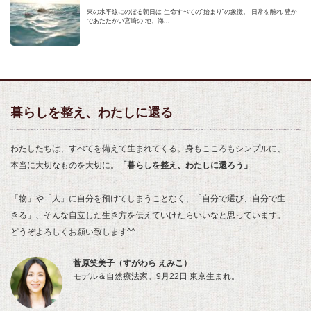
東の水平線にのぼる朝日は 生命すべての”始まり”の象徴。 日常を離れ 豊か
であたたかい宮崎の 地、海...
暮らしを整え、わたしに還る
わたしたちは、すべてを備えて生まれてくる。身もこころもシンプルに、
本当に大切なものを大切に。
「暮らしを整え、わたしに還ろう」
「物」や「人」に自分を預けてしまうことなく、「自分で選び、自分で生
きる」、そんな自立した生き方を伝えていけたらいいなと思っています。
どうぞよろしくお願い致します^^
菅原笑美子（すがわら えみこ）
モデル＆自然療法家。9月22日 東京生まれ。