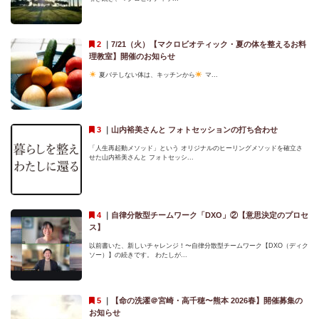
｜
7/21（火）【マクロビオティック・夏の体を整えるお料
理教室】開催のお知らせ
夏バテしない体は、キッチンから
マ...
｜
山内裕美さんと フォトセッションの打ち合わせ
「人生再起動メソッド」という オリジナルのヒーリングメソッドを確立さ
せた山内裕美さんと フォトセッシ...
｜
自律分散型チームワーク「DXO」②【意思決定のプロセ
ス】
以前書いた、新しいチャレンジ！〜自律分散型チームワーク【DXO（ディク
ソー）】の続きです。 わたしが...
｜
【命の洗濯＠宮崎・高千穂〜熊本 2026春】開催募集の
お知らせ