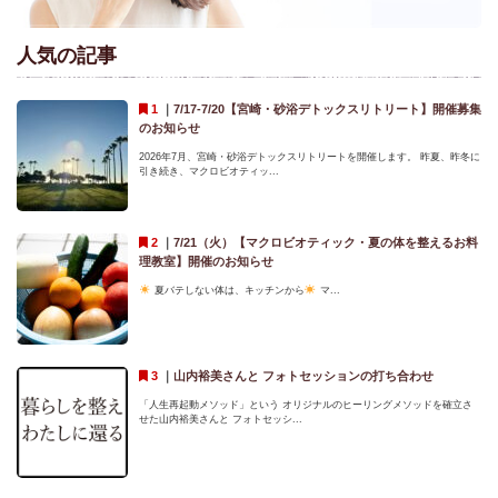
人気の記事
｜
7/17-7/20【宮崎・砂浴デトックスリトリート】開催募集
のお知らせ
2026年7月、宮崎・砂浴デトックスリトリートを開催します。 昨夏、昨冬に
引き続き、マクロビオティッ...
｜
7/21（火）【マクロビオティック・夏の体を整えるお料
理教室】開催のお知らせ
夏バテしない体は、キッチンから
マ...
｜
山内裕美さんと フォトセッションの打ち合わせ
「人生再起動メソッド」という オリジナルのヒーリングメソッドを確立さ
せた山内裕美さんと フォトセッシ...