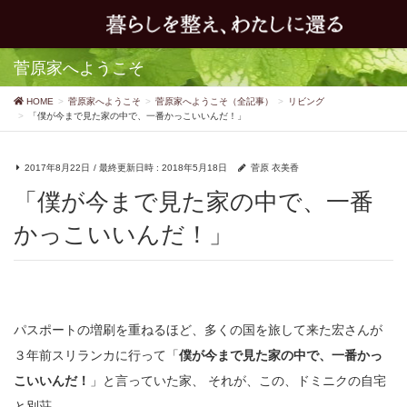
菅原家へようこそ
HOME
菅原家へようこそ
菅原家へようこそ（全記事）
リビング
「僕が今まで見た家の中で、一番かっこいいんだ！」
2017年8月22日
/ 最終更新日時 :
2018年5月18日
菅原 衣美香
「僕が今まで見た家の中で、一番
かっこいいんだ！」
パスポートの増刷を重ねるほど、多くの国を旅して来た宏さんが
３年前スリランカに行って「
僕が今まで見た家の中で、一番かっ
こいいんだ！
」と言っていた家、
それが、この、ドミニクの自宅
と別荘。