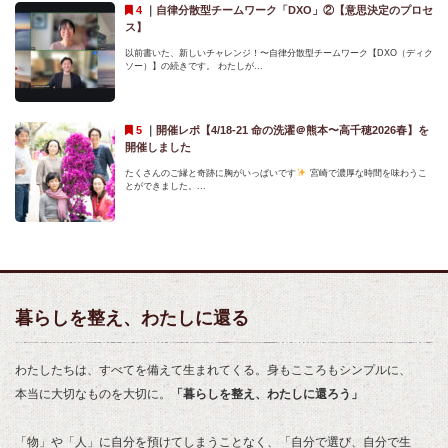
｜
自律分散型チームワーク「DXO」②【意思決定のプロセ
ス】
以前書いた、新しいチャレンジ！〜自律分散型チームワーク【DXO（ディク
ソー）】の続きです。 わたしが...
｜
開催レポ【4/18-21 命の洗濯＠熊本〜高千穂2026春】を
開催しました
たくさんのご縁と奇跡に胸がいっぱいです
宮崎で濃厚な時間を味わうこ
とができました。...
暮らしを整え、わたしに還る
わたしたちは、すべてを備えて生まれてくる。身もこころもシンプルに、
本当に大切なものを大切に。
「暮らしを整え、わたしに還ろう」
「物」や「人」に自分を預けてしまうことなく、「自分で選び、自分で生