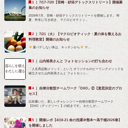
｜
7/17-7/20【宮崎・砂浴デトックスリトリート】開催募
集のお知らせ
2026年7月、宮崎・砂浴デトックスリトリートを開催します。 昨
夏、昨冬に引き続き、マクロビオティッ...
｜
7/21（火）【マクロビオティック・夏の体を整えるお
料理教室】開催のお知らせ
夏バテしない体は、キッチンから
マ...
｜
山内裕美さんと フォトセッションの打ち合わせ
「人生再起動メソッド」という オリジナルのヒーリングメソッドを
確立させた山内裕美さんと フォトセッシ...
｜
自律分散型チームワーク「DXO」②【意思決定のプロ
セス】
以前書いた、新しいチャレンジ！〜自律分散型チームワーク
【DXO（ディクソー）】の続きです。 わたしが...
｜
開催レポ【4/18-21 命の洗濯＠熊本〜高千穂2026春】
を開催しました