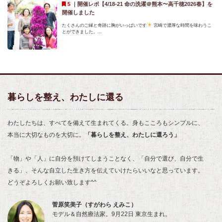
｜
開催レポ【4/18-21 命の洗濯＠熊本〜高千穂2026春】を
開催しました
たくさんのご縁と奇跡に胸がいっぱいです
宮崎で濃厚な時間を味わうこ
とができました。...
暮らしを整え、わたしに還る
わたしたちは、すべてを備えて生まれてくる。身もこころもシンプルに、
本当に大切なものを大切に。
「暮らしを整え、わたしに還ろう」
「物」や「人」に自分を預けてしまうことなく、「自分で選び、自分で生
きる」、そんな自立した生き方を伝えていけたらいいなと思っています。
どうぞよろしくお願い致します^^
菅原笑美子（すがわら えみこ）
モデル＆自然療法家。9月22日 東京生まれ。