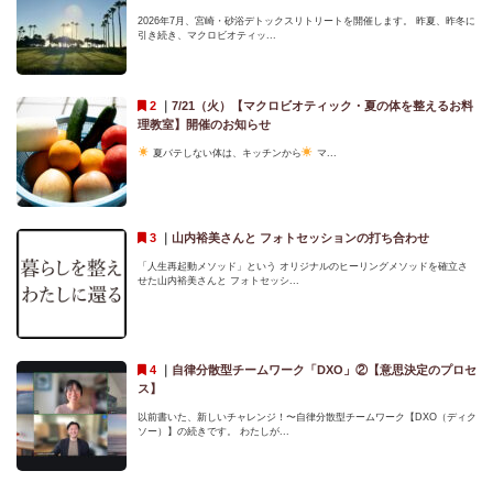
2026年7月、宮崎・砂浴デトックスリトリートを開催します。 昨夏、昨冬に
引き続き、マクロビオティッ...
｜
7/21（火）【マクロビオティック・夏の体を整えるお料
理教室】開催のお知らせ
夏バテしない体は、キッチンから
マ...
｜
山内裕美さんと フォトセッションの打ち合わせ
「人生再起動メソッド」という オリジナルのヒーリングメソッドを確立さ
せた山内裕美さんと フォトセッシ...
｜
自律分散型チームワーク「DXO」②【意思決定のプロセ
ス】
以前書いた、新しいチャレンジ！〜自律分散型チームワーク【DXO（ディク
ソー）】の続きです。 わたしが...