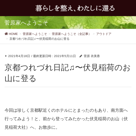
菅原家へようこそ
HOME
菅原家へようこそ
菅原家へようこそ（全記事）
アウトドア
京都つれづれ日記♫〜伏見稲荷のお山に登る
2021年4月18日
/ 最終更新日時 :
2021年5月11日
菅原 衣美香
京都つれづれ日記♫〜伏見稲荷のお
山に登る
今回は珍しく京都駅近くのホテルにとまったのもあり、南方面へ
行ってみよう！と、前から登ってみたかった伏見稲荷のお山（伏
見稲荷大社）へ、お散歩に。