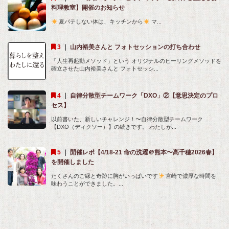
料理教室】開催のお知らせ
夏バテしない体は、キッチンから
マ...
｜
山内裕美さんと フォトセッションの打ち合わせ
「人生再起動メソッド」という オリジナルのヒーリングメソッドを
確立させた山内裕美さんと フォトセッシ...
｜
自律分散型チームワーク「DXO」②【意思決定のプロ
セス】
以前書いた、新しいチャレンジ！〜自律分散型チームワーク
【DXO（ディクソー）】の続きです。 わたしが...
｜
開催レポ【4/18-21 命の洗濯＠熊本〜高千穂2026春】
を開催しました
たくさんのご縁と奇跡に胸がいっぱいです
宮崎で濃厚な時間を
味わうことができました。...