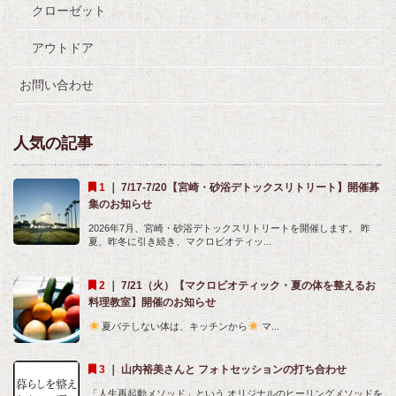
クローゼット
アウトドア
お問い合わせ
人気の記事
｜
7/17-7/20【宮崎・砂浴デトックスリトリート】開催募
集のお知らせ
2026年7月、宮崎・砂浴デトックスリトリートを開催します。 昨
夏、昨冬に引き続き、マクロビオティッ...
｜
7/21（火）【マクロビオティック・夏の体を整えるお
料理教室】開催のお知らせ
夏バテしない体は、キッチンから
マ...
｜
山内裕美さんと フォトセッションの打ち合わせ
「人生再起動メソッド」という オリジナルのヒーリングメソッドを