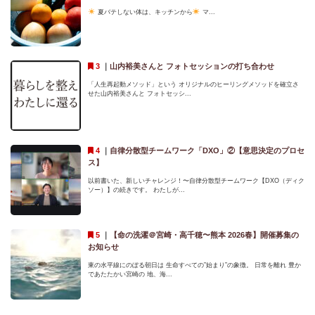
夏バテしない体は、キッチンから
マ...
｜
山内裕美さんと フォトセッションの打ち合わせ
「人生再起動メソッド」という オリジナルのヒーリングメソッドを確立さ
せた山内裕美さんと フォトセッシ...
｜
自律分散型チームワーク「DXO」②【意思決定のプロセ
ス】
以前書いた、新しいチャレンジ！〜自律分散型チームワーク【DXO（ディク
ソー）】の続きです。 わたしが...
｜
【命の洗濯＠宮崎・高千穂〜熊本 2026春】開催募集の
お知らせ
東の水平線にのぼる朝日は 生命すべての”始まり”の象徴。 日常を離れ 豊か
であたたかい宮崎の 地、海...