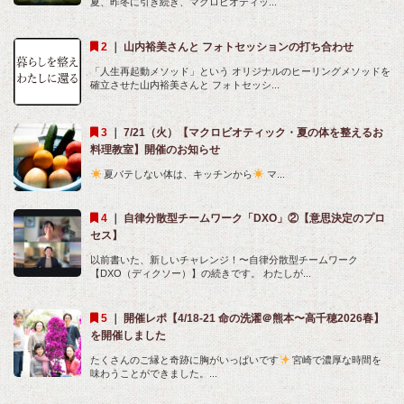
夏、昨冬に引き続き、マクロビオティッ...
｜
山内裕美さんと フォトセッションの打ち合わせ
「人生再起動メソッド」という オリジナルのヒーリングメソッドを
確立させた山内裕美さんと フォトセッシ...
｜
7/21（火）【マクロビオティック・夏の体を整えるお
料理教室】開催のお知らせ
夏バテしない体は、キッチンから
マ...
｜
自律分散型チームワーク「DXO」②【意思決定のプロ
セス】
以前書いた、新しいチャレンジ！〜自律分散型チームワーク
【DXO（ディクソー）】の続きです。 わたしが...
｜
開催レポ【4/18-21 命の洗濯＠熊本〜高千穂2026春】
を開催しました
たくさんのご縁と奇跡に胸がいっぱいです
宮崎で濃厚な時間を
味わうことができました。...