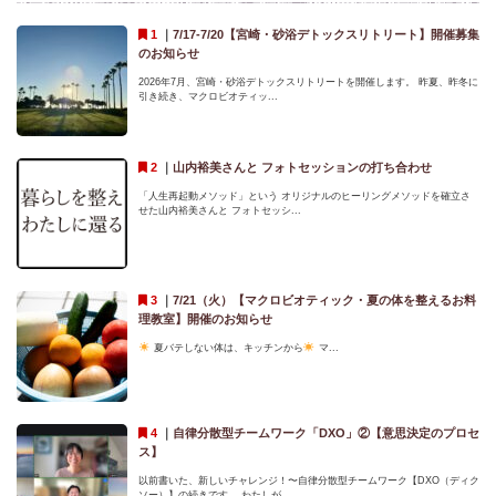
｜
7/17-7/20【宮崎・砂浴デトックスリトリート】開催募集
のお知らせ
2026年7月、宮崎・砂浴デトックスリトリートを開催します。 昨夏、昨冬に
引き続き、マクロビオティッ...
｜
山内裕美さんと フォトセッションの打ち合わせ
「人生再起動メソッド」という オリジナルのヒーリングメソッドを確立さ
せた山内裕美さんと フォトセッシ...
｜
7/21（火）【マクロビオティック・夏の体を整えるお料
理教室】開催のお知らせ
夏バテしない体は、キッチンから
マ...
｜
自律分散型チームワーク「DXO」②【意思決定のプロセ
ス】
以前書いた、新しいチャレンジ！〜自律分散型チームワーク【DXO（ディク
ソー）】の続きです。 わたしが...