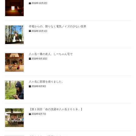
2018年10月2日
停電からの、限りなく電気ノイズの少ない世界
2018年10月1日
八ヶ岳一番の友人、しーちゃん宅で
2018年9月10日
八ヶ岳に部屋を借りました。
2018年9月9日
【第１回目「命の洗濯＠八ヶ岳２０１８」】
2018年8月7日