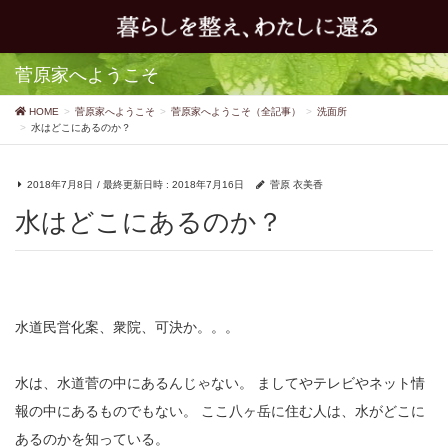
菅原家へようこそ
HOME
菅原家へようこそ
菅原家へようこそ（全記事）
洗面所
水はどこにあるのか？
2018年7月8日
/ 最終更新日時 :
2018年7月16日
菅原 衣美香
水はどこにあるのか？
水道民営化案、衆院、可決か。。。
水は、水道菅の中にあるんじゃない。
ましてやテレビやネット情
報の中にあるものでもない。
ここ八ヶ岳に住む人は、水がどこに
あるのかを知っている。